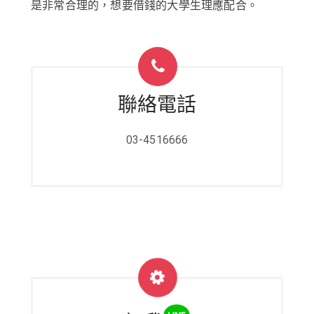
是非常合理的，想要借錢的大學生理應配合。
聯絡電話
03-4516666